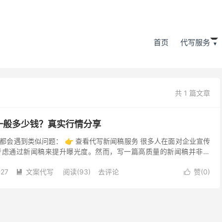
首页
代写服务
共 1 篇文章
一般多少钱？真实行情分享
都会遇到类似问题： 👉 查看代写新闻稿服务 很多人在面对企业宣传
考虑通过新闻稿来提升曝光度。然而，写一篇高质量的新闻稿并非易
写作背景的人来说。因此，代写新闻稿成为了不少人的选择...
-27
文案代写
阅读(93)
去评论
赞(
0
)

