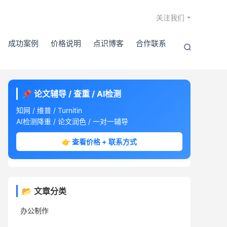

关注我们
成功案例
价格说明
点识博客
合作联系

📌 论文辅导 / 查重 / AI检测
知网 / 维普 / Turnitin
AI检测降重 / 论文润色 / 一对一辅导
👉 查看价格 + 联系方式
📂 文章分类
办公制作