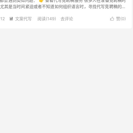
都会遇到类似问题： 👉 查看代写竞聘稿服务 很多人在准备竞聘稿时
尤其是当时间紧迫或者不知道如何组织语言时，寻找代写竞聘稿的服
。作为一个曾经亲自体验过代写竞聘稿全过程的人，我想...
-12
文案代写
阅读(149)
去评论
赞(
0
)

