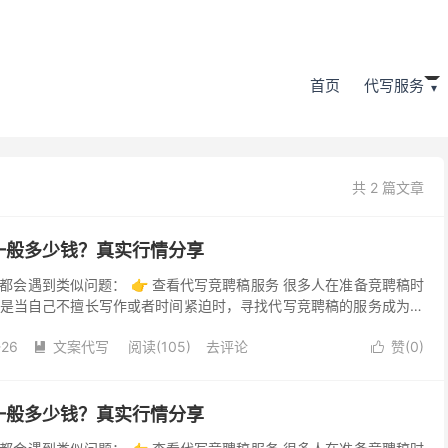
首页
代写服务
共 2 篇文章
一般多少钱？真实行情分享
都会遇到类似问题： 👉 查看代写竞聘稿服务 很多人在准备竞聘稿时
是当自己不擅长写作或者时间紧迫时，寻找代写竞聘稿的服务成为了
经也有过类似需求的人，我想分享一些自己的经验和心得...
-26
文案代写
阅读(105)
去评论
赞(
0
)


一般多少钱？真实行情分享