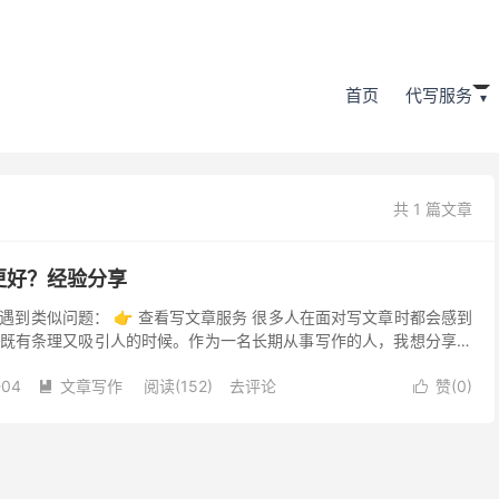
首页
代写服务
共 1 篇文章
更好？经验分享
遇到类似问题： 👉 查看写文章服务 很多人在面对写文章时都会感到
既有条理又吸引人的时候。作为一名长期从事写作的人，我想分享一
经验，希望能为大家提供一些实用的写文章推荐，帮助大...
-04
文章写作
阅读(152)
去评论
赞(
0
)

