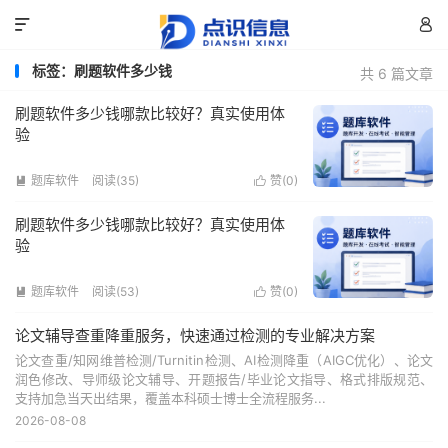


标签：刷题软件多少钱
共 6 篇文章
刷题软件多少钱哪款比较好？真实使用体
验
题库软件
阅读(35)
赞(
0
)


刷题软件多少钱哪款比较好？真实使用体
验
题库软件
阅读(53)
赞(
0
)


论文辅导查重降重服务，快速通过检测的专业解决方案
论文查重/知网维普检测/Turnitin检测、AI检测降重（AIGC优化）、论文
润色修改、导师级论文辅导、开题报告/毕业论文指导、格式排版规范、
支持加急当天出结果，覆盖本科硕士博士全流程服务...
2026-08-08