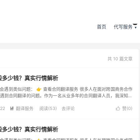
首页
代写服务
共 10 篇文章
般多少钱？真实行情解析
会遇到类似问题： 👉 查看合同翻译服务 很多人在面对跨国商务合作
遇到合同翻译的问题。作为一名从业多年的合同翻译人员，我深知合
换，更是对法律条款准确理解和表达的考验。本文将结合...
-22
翻译服务
阅读(53)
去评论
赞(
0
)


般多少钱？真实行情解析