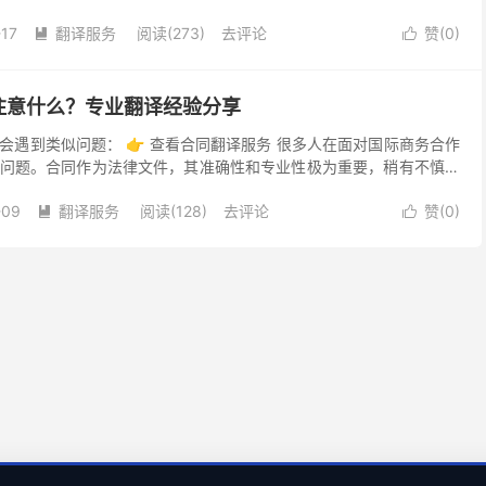
杂性。今天，我想结合自己的亲身经历，谈谈合同翻译的...
-17
翻译服务
阅读(273)
去评论
赞(
0
)


注意什么？专业翻译经验分享
会遇到类似问题： 👉 查看合同翻译服务 很多人在面对国际商务合作
问题。合同作为法律文件，其准确性和专业性极为重要，稍有不慎就
。我也是在几年前参与跨国项目时，首次深刻体会到合同...
-09
翻译服务
阅读(128)
去评论
赞(
0
)

