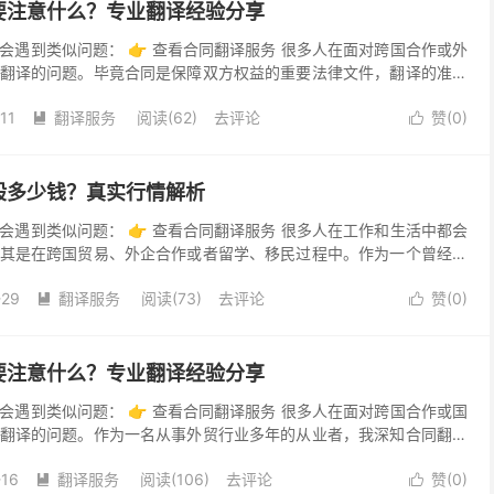
要注意什么？专业翻译经验分享
会遇到类似问题： 👉 查看合同翻译服务 很多人在面对跨国合作或外
翻译的问题。毕竟合同是保障双方权益的重要法律文件，翻译的准确
和纠纷的避免。那么，合同翻译靠谱吗？这篇文章将结合...
11
翻译服务
阅读(62)
去评论
赞(
0
)


般多少钱？真实行情解析
会遇到类似问题： 👉 查看合同翻译服务 很多人在工作和生活中都会
其是在跨国贸易、外企合作或者留学、移民过程中。作为一个曾经多
，我想分享一些自己的真实经验和心得，让大家对合同翻...
-29
翻译服务
阅读(73)
去评论
赞(
0
)


要注意什么？专业翻译经验分享
会遇到类似问题： 👉 查看合同翻译服务 很多人在面对跨国合作或国
翻译的问题。作为一名从事外贸行业多年的从业者，我深知合同翻译
双方权利义务的体现，更是法律保障的基础。因此，合同...
-16
翻译服务
阅读(106)
去评论
赞(
0
)

