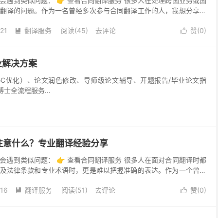
会遇到类似问题： 👉 查看合同翻译服务 很多人在处理跨国业务或国
翻译的问题。作为一名曾经多次参与合同翻译工作的人，我想分享一
大家更好地理解合同翻译的价值和费用构成。 合同翻...
21
翻译服务
阅读(45)
去评论
赞(
0
)


业解决方案
重（AIGC优化）、论文润色修改、导师级论文辅导、开题报告/毕业论文指
全流程服务...
注意什么？专业翻译经验分享
会遇到类似问题： 👉 查看合同翻译服务 很多人在面对合同翻译时都
及法律条款和专业术语时，更是难以把握准确的表达。作为一个曾经
我想分享一些自己的经验，帮助大家更好地理解合同翻译...
-16
翻译服务
阅读(51)
去评论
赞(
0
)

