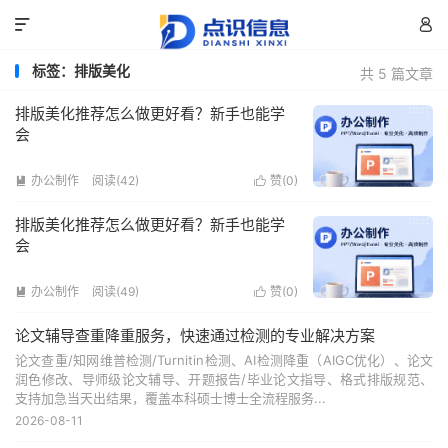


标签：排版美化
共 5 篇文章
排版美化推荐怎么做更好看？新手也能学
会
办公制作
阅读(42)
赞(
0
)


排版美化推荐怎么做更好看？新手也能学
会
办公制作
阅读(49)
赞(
0
)


论文辅导查重降重服务，快速通过检测的专业解决方案
论文查重/知网维普检测/Turnitin检测、AI检测降重（AIGC优化）、论文
润色修改、导师级论文辅导、开题报告/毕业论文指导、格式排版规范、
支持加急当天出结果，覆盖本科硕士博士全流程服务...
2026-08-11