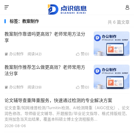


标签：教案制作
共 6 篇文章
教案制作靠谱吗更高效？老师常用方法分
享
办公制作
阅读(42)
赞(
0
)


教案制作推荐怎么做更高效？老师常用方
法分享
办公制作
阅读(39)
赞(
0
)


论文辅导查重降重服务，快速通过检测的专业解决方案
论文查重/知网维普检测/Turnitin检测、AI检测降重（AIGC优化）、论文
润色修改、导师级论文辅导、开题报告/毕业论文指导、格式排版规范、
支持加急当天出结果，覆盖本科硕士博士全流程服务...
2026-08-06