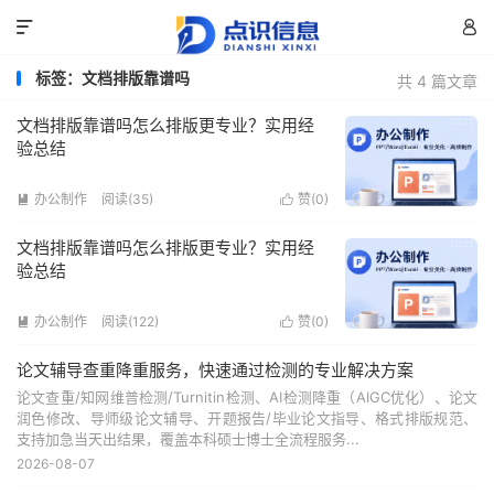


标签：文档排版靠谱吗
共 4 篇文章
文档排版靠谱吗怎么排版更专业？实用经
验总结
办公制作
阅读(35)
赞(
0
)


文档排版靠谱吗怎么排版更专业？实用经
验总结
办公制作
阅读(122)
赞(
0
)


论文辅导查重降重服务，快速通过检测的专业解决方案
论文查重/知网维普检测/Turnitin检测、AI检测降重（AIGC优化）、论文
润色修改、导师级论文辅导、开题报告/毕业论文指导、格式排版规范、
支持加急当天出结果，覆盖本科硕士博士全流程服务...
2026-08-07