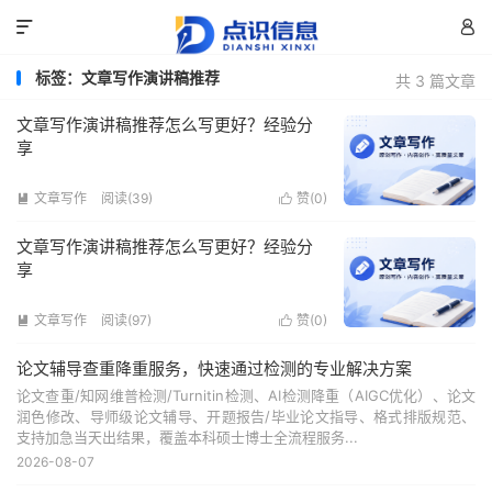


标签：文章写作演讲稿推荐
共 3 篇文章
文章写作演讲稿推荐怎么写更好？经验分
享
文章写作
阅读(39)
赞(
0
)


文章写作演讲稿推荐怎么写更好？经验分
享
文章写作
阅读(97)
赞(
0
)


论文辅导查重降重服务，快速通过检测的专业解决方案
论文查重/知网维普检测/Turnitin检测、AI检测降重（AIGC优化）、论文
润色修改、导师级论文辅导、开题报告/毕业论文指导、格式排版规范、
支持加急当天出结果，覆盖本科硕士博士全流程服务...
2026-08-07