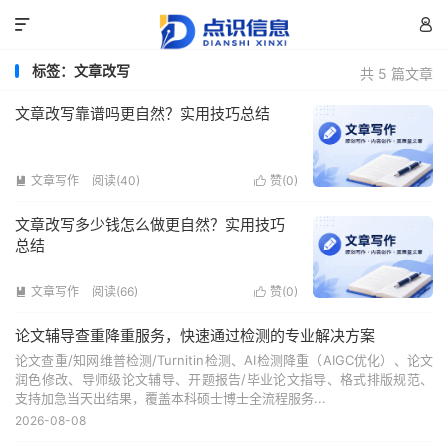


标签：文章改写
共 5 篇文章
文章改写靠谱吗更自然？实用技巧总结
文章写作
阅读(40)
赞(
0
)


文章改写多少钱怎么做更自然？实用技巧
总结
文章写作
阅读(66)
赞(
0
)


论文辅导查重降重服务，快速通过检测的专业解决方案
论文查重/知网维普检测/Turnitin检测、AI检测降重（AIGC优化）、论文
润色修改、导师级论文辅导、开题报告/毕业论文指导、格式排版规范、
支持加急当天出结果，覆盖本科硕士博士全流程服务...
2026-08-08