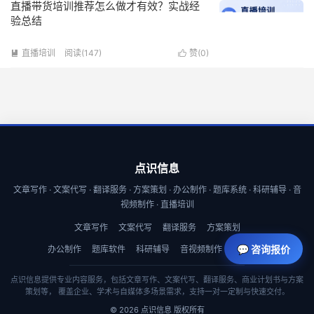
直播带货培训推荐怎么做才有效？实战经
验总结
直播培训
阅读(147)
赞(
0
)


点识信息
文章写作 · 文案代写 · 翻译服务 · 方案策划 · 办公制作 · 题库系统 · 科研辅导 · 音
视频制作 · 直播培训
文章写作
文案代写
翻译服务
方案策划
💬 咨询报价
办公制作
题库软件
科研辅导
音视频制作
直播培训
点识信息提供专业内容服务，包括文章写作、文案代写、翻译服务、商业计划书与方案
策划等， 覆盖企业、学术与自媒体多场景需求，支持一对一定制与快速交付。
© 2026 点识信息 版权所有