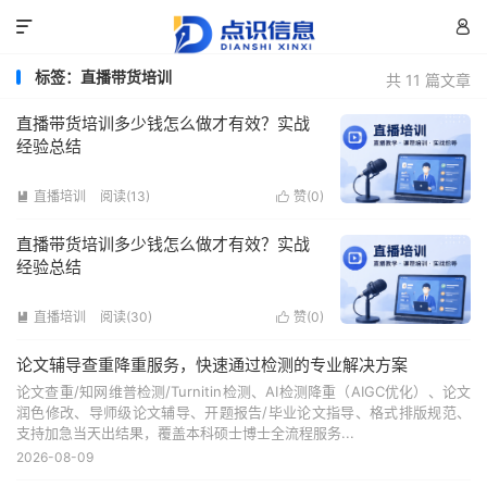


标签：直播带货培训
共 11 篇文章
直播带货培训多少钱怎么做才有效？实战
经验总结
直播培训
阅读(13)
赞(
0
)


直播带货培训多少钱怎么做才有效？实战
经验总结
直播培训
阅读(30)
赞(
0
)


论文辅导查重降重服务，快速通过检测的专业解决方案
论文查重/知网维普检测/Turnitin检测、AI检测降重（AIGC优化）、论文
润色修改、导师级论文辅导、开题报告/毕业论文指导、格式排版规范、
支持加急当天出结果，覆盖本科硕士博士全流程服务...
2026-08-09