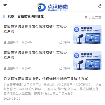


标签：直播带货培训推荐
共 5 篇文章
直播带货培训推荐怎么做才有效？实战经
验总结
直播培训
阅读(49)
赞(
0
)


直播带货培训推荐怎么做才有效？实战经
验总结
直播培训
阅读(66)
赞(
0
)


论文辅导查重降重服务，快速通过检测的专业解决方案
论文查重/知网维普检测/Turnitin检测、AI检测降重（AIGC优化）、论文
润色修改、导师级论文辅导、开题报告/毕业论文指导、格式排版规范、
支持加急当天出结果，覆盖本科硕士博士全流程服务...
2026-08-09