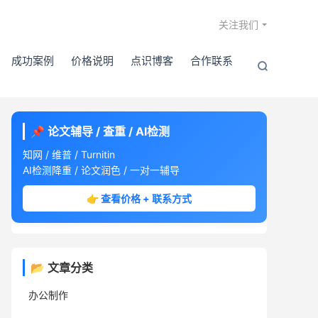

关注我们
成功案例
价格说明
点识博客
合作联系

📌 论文辅导 / 查重 / AI检测
知网 / 维普 / Turnitin
AI检测降重 / 论文润色 / 一对一辅导
👉 查看价格 + 联系方式
📂 文章分类
办公制作