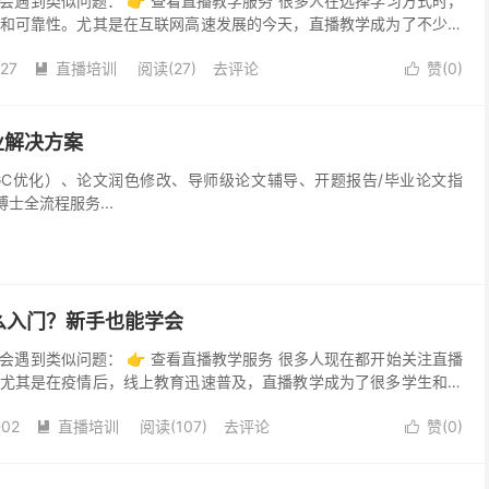
会遇到类似问题： 👉 查看直播教学服务 很多人在选择学习方式时，
和可靠性。尤其是在互联网高速发展的今天，直播教学成为了不少人
重要途径。但是，直播教学靠谱吗？作为一个亲身体验过...
-27
直播培训
阅读(27)
去评论
赞(
0
)


业解决方案
重（AIGC优化）、论文润色修改、导师级论文辅导、开题报告/毕业论文指
全流程服务...
么入门？新手也能学会
会遇到类似问题： 👉 查看直播教学服务 很多人现在都开始关注直播
尤其是在疫情后，线上教育迅速普及，直播教学成为了很多学生和老
直播教学经验的老师，我想分享一下自己在实际操作中的...
-02
直播培训
阅读(107)
去评论
赞(
0
)

