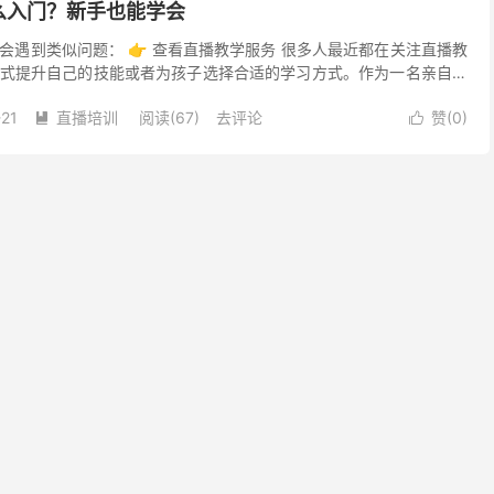
么入门？新手也能学会
会遇到类似问题： 👉 查看直播教学服务 很多人最近都在关注直播教
式提升自己的技能或者为孩子选择合适的学习方式。作为一名亲自体
想分享一些自己的真实感受和对价格的理解，帮助大家更...
-21
直播培训
阅读(67)
去评论
赞(
0
)

