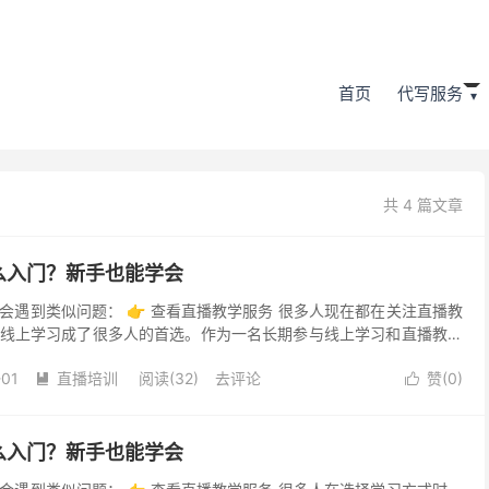
首页
代写服务
共 4 篇文章
么入门？新手也能学会
会遇到类似问题： 👉 查看直播教学服务 很多人现在都在关注直播教
线上学习成了很多人的首选。作为一名长期参与线上学习和直播教学
己的真实感受和经验，帮助大家更好地了解直播教学到底...
-01
直播培训
阅读(32)
去评论
赞(
0
)


么入门？新手也能学会