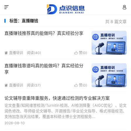


标签：直播赚钱
共 8 篇文章
直播赚钱推荐真的能做吗？真实经验分享
直播培训
阅读(40)
赞(
0
)


直播赚钱靠谱吗真的能做吗？真实经验分
享
直播培训
阅读(37)
赞(
0
)


论文辅导查重降重服务，快速通过检测的专业解决方案
论文查重/知网维普检测/Turnitin检测、AI检测降重（AIGC优化）、论文
润色修改、导师级论文辅导、开题报告/毕业论文指导、格式排版规范、
支持加急当天出结果，覆盖本科硕士博士全流程服务...
2026-08-10