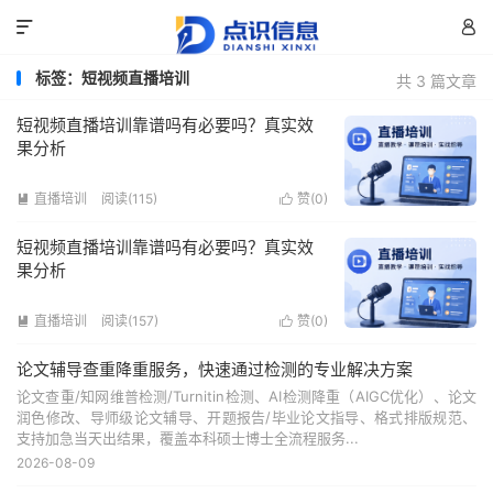


标签：短视频直播培训
共 3 篇文章
短视频直播培训靠谱吗有必要吗？真实效
果分析
直播培训
阅读(115)
赞(
0
)


短视频直播培训靠谱吗有必要吗？真实效
果分析
直播培训
阅读(157)
赞(
0
)


论文辅导查重降重服务，快速通过检测的专业解决方案
论文查重/知网维普检测/Turnitin检测、AI检测降重（AIGC优化）、论文
润色修改、导师级论文辅导、开题报告/毕业论文指导、格式排版规范、
支持加急当天出结果，覆盖本科硕士博士全流程服务...
2026-08-09