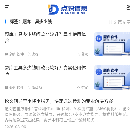


标签：题库工具多少钱
共 3 篇文章
题库工具多少钱哪款比较好？真实使用体
验
题库软件
阅读(3)
赞(
0
)


题库工具多少钱哪款比较好？真实使用体
验
题库软件
阅读(46)
赞(
0
)


论文辅导查重降重服务，快速通过检测的专业解决方案
论文查重/知网维普检测/Turnitin检测、AI检测降重（AIGC优化）、论文
润色修改、导师级论文辅导、开题报告/毕业论文指导、格式排版规范、
支持加急当天出结果，覆盖本科硕士博士全流程服务...
2026-08-06