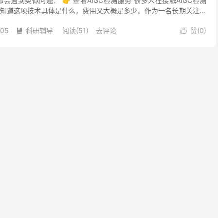
都会遇到类似问题： 👉 查看AIGC检测服务 很多人在接触AIGC检测
知道这项技术具体是什么，费用又大概是多少。作为一名长期关注人
者，我想结合自己的经验，分享一些关于AI...
-05
科研辅导
阅读(51)
去评论
赞(
0
)

