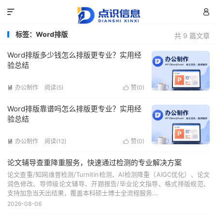


标签：Word排版
共 9 篇文章
Word排版多少钱怎么排版更专业？实用经
验总结
办公制作
阅读(5)
赞(
0
)


Word排版靠谱吗怎么排版更专业？实用经
验总结
办公制作
阅读(12)
赞(
0
)


论文辅导查重降重服务，快速通过检测的专业解决方案
论文查重/知网维普检测/Turnitin检测、AI检测降重（AIGC优化）、论文
润色修改、导师级论文辅导、开题报告/毕业论文指导、格式排版规范、
支持加急当天出结果，覆盖本科硕士博士全流程服务...
2026-08-06