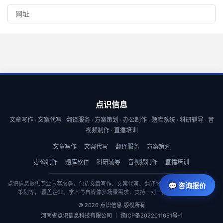
点识信息
文章写作 · 文案代写 · 翻译服务 · 方案策划 · 办公制作 · 题库系统 · 科研辅导 · 音
视频制作 · 直播培训
文章写作
文案代写
翻译服务
方案策划
办公制作
题库软件
科研辅导
音视频制作
直播培训
点识信息提供专业内容服务，包括文章写作、文案代写、翻译服务、商业计划书与方案
💬 咨询报价
策划等， 覆盖企业、学术与自媒体多场景需求，支持一对一定制与快速交付。
© 2026 点识信息 版权所有
河南省点识信息科技有限公司 ｜ 豫ICP备2022011651号-1