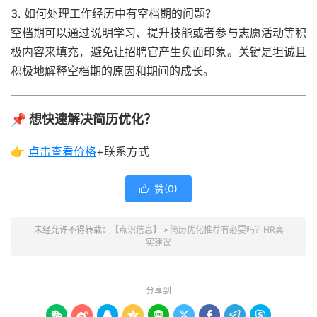
3. 如何处理工作经历中有空档期的问题？
空档期可以通过说明学习、提升技能或者参与志愿活动等积
极内容来填充，避免让招聘官产生负面印象。关键是坦诚且
积极地解释空档期的原因和期间的成长。
📌 想快速解决简历优化？
👉
点击查看
价格
+联系方式
赞(
0
)

未经允许不得转载：
【点识信息】
»
简历优化推荐有必要吗？HR真
实建议
分享到








