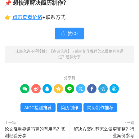
📌 想快速解决简历制作？
👉
点击查看
价格
+联系方式
赞(
0
)

未经允许不得转载：
【点识信息】
»
简历制作推荐怎么做更容易通
过？经验分享
分享到









AIGC检测推荐
简历制作
简历制作推荐
上一篇
下一篇
论文降重靠谱吗真的有用吗？实
解决方案推荐怎么做更完整？行
测经验分享
业案例参考