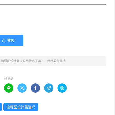
赞(
0
)

»
流程图设计靠谱吗用什么工具？一步步教你完成
分享到





流程图设计靠谱吗