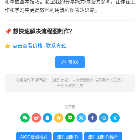
和掌握基本技巧。希望我的分享能为你提供参考，让你在工
作和学习中更高效地利用流程图表达思路。
📌 想快速解决流程图制作？
👉
点击查看价格+联系方式
赞(
0
)

未经允许不得转载：
【点识信息】
»
流程图制作推荐用什么工具？
一步步教你完成
分享到









AIGC检测推荐
流程图制作
流程图制作推荐