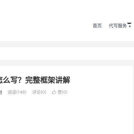
首页
代写服务
怎么写？完整框架讲解
划
阅读(146)
评论(0)
赞(
0
)
