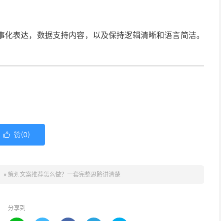
事化表达，数据支持内容，以及保持逻辑清晰和语言简洁。
赞(
0
)

】
»
策划文案推荐怎么做？一套完整思路讲清楚
分享到