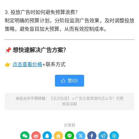
3. 投放广告时如何避免预算浪费？
制定明确的预算计划，分阶段监测广告效果，及时调整投放
策略，避免盲目加大预算，从而有效控制成本。
📌 想快速解决广告方案？
👉
点击查看
价格
+联系方式
赞(
0
)

未经允许不得转载：
【点识信息】
»
广告方案靠谱吗怎么写？完整
框架讲解
分享到








