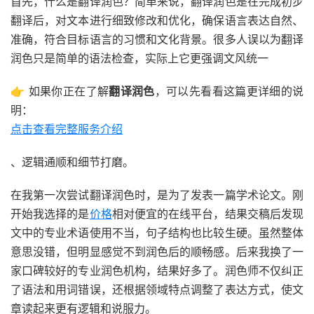
首先，什么是翻译润色？简单来说，翻译润色是在完成初步
翻译后，对文本进行细致修改和优化，确保语言表达自然、
准确，符合目标语言的习惯和文化背景。很多人误以为翻译
润色只是简单的语法检查，实际上它更强调文风统一
👉 如果你正在了解
翻译润色
，可以先看看这篇更详细的说
明：
点击查看完整服务介绍
、逻辑通顺和细节打磨。
在我第一次尝试翻译润色时，是为了发表一篇学术论文。刚
开始我选择的是
价格
相对便宜的在线平台，结果交稿后发现
文中的专业术语使用不当，句子结构也比较生硬。虽然整体
意思没错，但明显感觉不到润色后的顺畅感。后来我换了一
家口碑较好的专业润色机构，结果好多了。润色师不仅纠正
了语法和用词错误，还根据领域特点调整了表达方式，使文
章读起来更有逻辑和说服力。