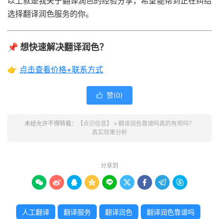
以上就是我关于翻译润色的经验分享，希望能帮到正在纠结
选择翻译润色服务的你。
📌 想快速解决翻译润色？
👉
点击查看价格+联系方式
赞(
0
)

未经允许不得转载：
【点识信息】
»
翻译润色靠谱吗真的有用吗？
真实效果分析
分享到









人工翻译
翻译服务
翻译润色
翻译润色靠谱吗