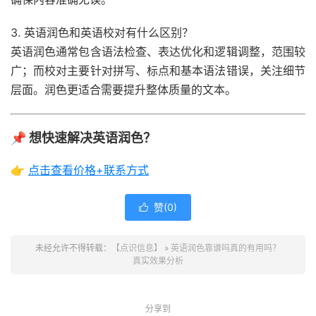
3. 英语润色和英语校对有什么区别？
英语润色通常包含语法检查、表达优化和逻辑调整，范围较
广；而校对主要针对拼写、标点和基本语法错误，关注细节
层面。润色更适合需要提升整体质量的文本。
📌 想快速解决英语润色？
👉
点击查看价格+联系方式
赞(
0
)

未经允许不得转载：
【点识信息】
»
英语润色靠谱吗真的有用吗？
真实效果分析
分享到