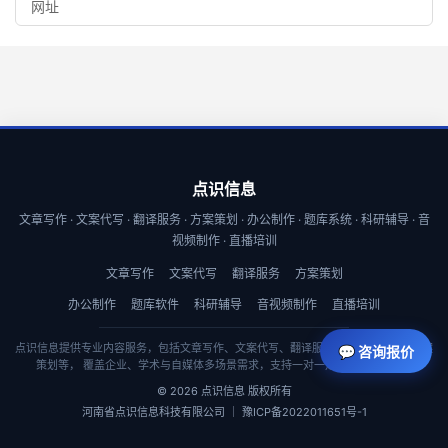
点识信息
文章写作 · 文案代写 · 翻译服务 · 方案策划 · 办公制作 · 题库系统 · 科研辅导 · 音
视频制作 · 直播培训
文章写作
文案代写
翻译服务
方案策划
办公制作
题库软件
科研辅导
音视频制作
直播培训
点识信息提供专业内容服务，包括文章写作、文案代写、翻译服务、商业计划书与方案
💬 咨询报价
策划等， 覆盖企业、学术与自媒体多场景需求，支持一对一定制与快速交付。
© 2026 点识信息 版权所有
河南省点识信息科技有限公司 ｜ 豫ICP备2022011651号-1