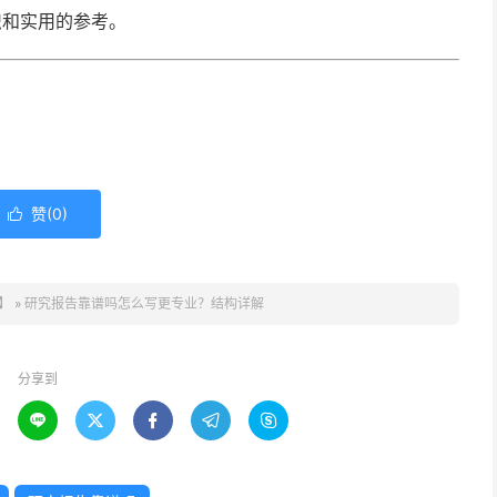
识和实用的参考。
赞(
0
)

】
»
研究报告靠谱吗怎么写更专业？结构详解
分享到




