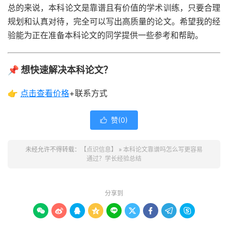
总的来说，本科论文是靠谱且有价值的学术训练，只要合理
规划和认真对待，完全可以写出高质量的论文。希望我的经
验能为正在准备本科论文的同学提供一些参考和帮助。
📌 想快速解决本科论文？
👉
点击查看
价格
+联系方式
赞(
0
)

未经允许不得转载：
【点识信息】
»
本科论文靠谱吗怎么写更容易
通过？学长经验总结
分享到








