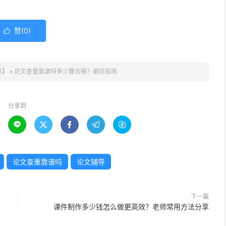
赞(
0
)

息】
»
论文查重靠谱吗多少算合格？避坑指南
分享到





论文查重靠谱吗
论文辅导
下一篇
课件制作多少钱怎么做更高效？老师常用方法分享