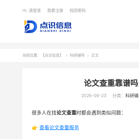
Hi, 请登录
我要注册
找回密码
当前位置：
【点识信息】
科研辅导
正文


论文查重靠谱吗
2026-06-23
分类：
科研辅
很多人在找
论文查重
时都会遇到类似问题：
👉
查看论文查重服务