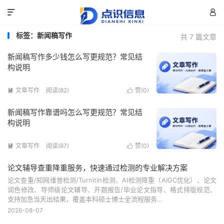


标签：新闻稿写作
共 7 篇文章
新闻稿写作多少钱怎么写更规范？常见结
构说明
文章写作
阅读(82)
赞(
0
)


新闻稿写作靠谱吗怎么写更规范？常见结
构说明
文章写作
阅读(87)
赞(
0
)


论文辅导查重降重服务，快速通过检测的专业解决方案
论文查重/知网维普检测/Turnitin检测、AI检测降重（AIGC优化）、论文
润色修改、导师级论文辅导、开题报告/毕业论文指导、格式排版规范、
支持加急当天出结果，覆盖本科硕士博士全流程服务...
2026-08-07