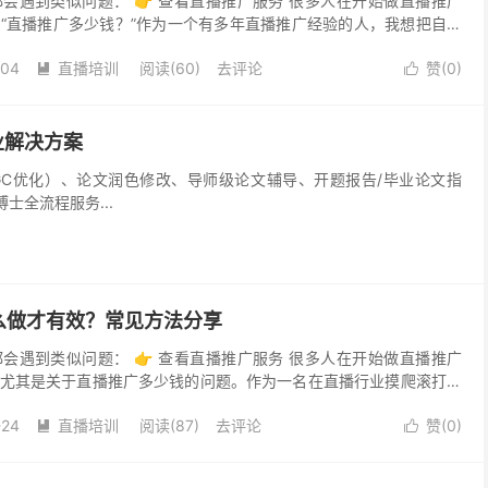
会遇到类似问题： 👉 查看直播推广服务 很多人在开始做直播推广
“直播推广多少钱？”作为一个有多年直播推广经验的人，我想把自己
望能够帮助到正在考虑做直播推广的朋友们。 直播推...
-04
直播培训
阅读(60)
去评论
赞(
0
)


业解决方案
重（AIGC优化）、论文润色修改、导师级论文辅导、开题报告/毕业论文指
全流程服务...
么做才有效？常见方法分享
会遇到类似问题： 👉 查看直播推广服务 很多人在开始做直播推广
尤其是关于直播推广多少钱的问题。作为一名在直播行业摸爬滚打多
己的亲身经历，跟大家聊聊直播推广的实际情况，以及如何...
-24
直播培训
阅读(87)
去评论
赞(
0
)

