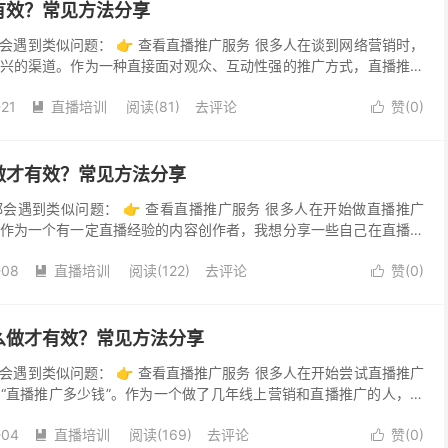
有效？常见方法分享
会遇到类似问题： 👉 查看直播推广服务 很多人在谈到网络营销时，
兴的渠道。作为一种直接面对观众、互动性强的推广方式，直播推广
个亲身经历过直播推广的运营者，我想分享一些真实的感...
-21
直播培训
阅读(81)
去评论
赞(
0
)


做才有效？常见方法分享
会遇到类似问题： 👉 查看直播推广服务 很多人在开始做直播推广
作为一个有一定直播经验的内容创作者，我想分享一些自己在直播推
方法，希望能帮助到同样在这个领域摸索的朋友们。 首...
-08
直播培训
阅读(122)
去评论
赞(
0
)


么做才有效？常见方法分享
会遇到类似问题： 👉 查看直播推广服务 很多人在开始尝试直播推广
“直播推广多少钱”。作为一个做了几年线上营销和直播推广的人，我
心得，帮助大家更好地理解直播推广的费用构成以及如...
-04
直播培训
阅读(169)
去评论
赞(
0
)

