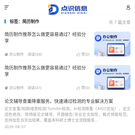


标签：简历制作
共 7 篇文章
简历制作推荐怎么做更容易通过？经验分
享
办公制作
阅读(36)
赞(
0
)


简历制作推荐怎么做更容易通过？经验分
享
办公制作
阅读(41)
赞(
0
)


论文辅导查重降重服务，快速通过检测的专业解决方案
论文查重/知网维普检测/Turnitin检测、AI检测降重（AIGC优化）、论文
润色修改、导师级论文辅导、开题报告/毕业论文指导、格式排版规范、
支持加急当天出结果，覆盖本科硕士博士全流程服务...
2026-08-07