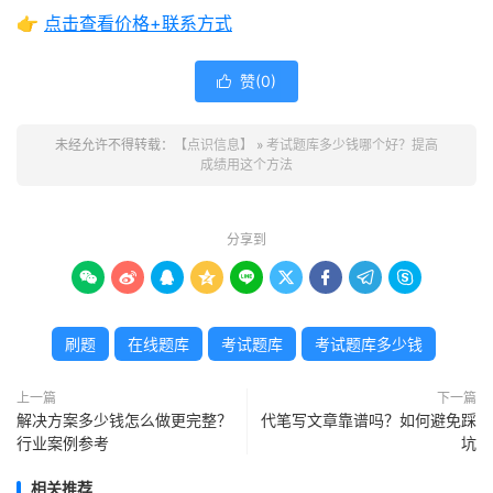
👉
点击查看价格+联系方式
赞(
0
)

未经允许不得转载：
【点识信息】
»
考试题库多少钱哪个好？提高
成绩用这个方法
分享到









刷题
在线题库
考试题库
考试题库多少钱
上一篇
下一篇
解决方案多少钱怎么做更完整？
代笔写文章靠谱吗？如何避免踩
行业案例参考
坑
相关推荐