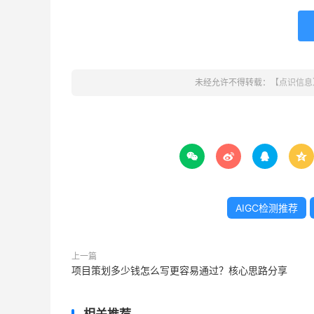
未经允许不得转载：
【点识信息




AIGC检测推荐
上一篇
项目策划多少钱怎么写更容易通过？核心思路分享