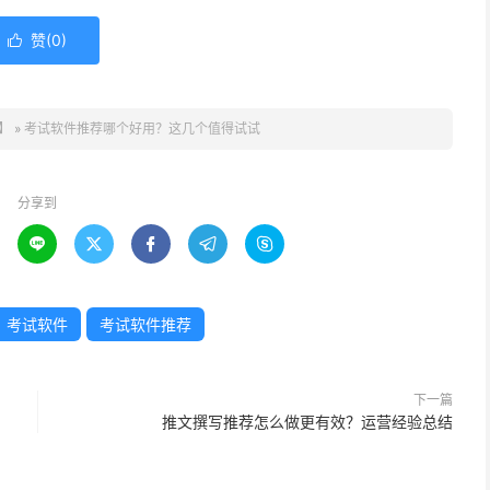
赞(
0
)

】
»
考试软件推荐哪个好用？这几个值得试试
分享到





考试软件
考试软件推荐
下一篇
推文撰写推荐怎么做更有效？运营经验总结