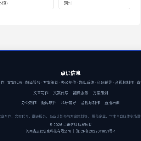
点识信息
 · 文案代写 · 翻译服务 · 方案策划 · 办公制作 · 题库系统 · 科研辅导 · 音视频制作 ·
文章写作
文案代写
翻译服务
方案策划
办公制作
题库软件
科研辅导
音视频制作
直播培训
文章写作、文案代写、翻译服务、商业计划书与方案策划等， 覆盖企业、学术与自媒体多场景
© 2026 点识信息 版权所有
河南省点识信息科技有限公司 ｜ 豫ICP备2022011651号-1