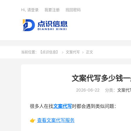
Hi, 请登录
我要注册
找回密码
当前位置：
【点识信息】
文案代写
正文


文案代写多少钱一
2026-06-22
分类：
文案代
很多人在找
文案代写
时都会遇到类似问题：
👉
查看文案代写服务