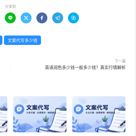
分享到





文案代写多少钱
下一篇
英语润色多少钱一般多少钱？真实行情解析