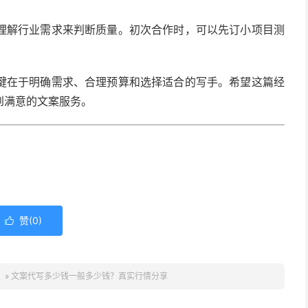
理解行业需求来判断质量。初次合作时，可以先订小项目测
键在于明确需求、合理预算和选择适合的写手。希望这篇经
到满意的文案服务。
赞(
0
)

】
»
文案代写多少钱一般多少钱？真实行情分享