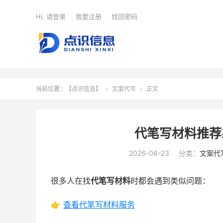
Hi, 请登录
我要注册
找回密码
当前位置：
【点识信息】
文案代写
正文


代笔写材料推荐
2026-06-23
分类：
文案代
很多人在找
代笔写材料
时都会遇到类似问题：
👉
查看代笔写材料服务