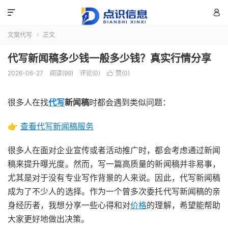


文案代写
正文

代写新闻稿多少钱一般多少钱？真实行情分享
2026-06-27
阅读(99)
评论(0)
赞(
0
)

很多人在找
代写
新闻稿
时都会遇到类似问题：
👉
查看代写新闻稿服务
很多人在面对企业宣传或者活动推广时，都会考虑通过新闻
稿来提升曝光度。然而，写一篇高质量的新闻稿并非易事，
尤其是对于没有专业写作背景的人来说。因此，代写新闻稿
成为了不少人的选择。作为一个曾多次委托代写新闻稿的亲
身经历者，我想分享一些心得和对
价格
的理解，希望能帮助
大家更好地做出决策。