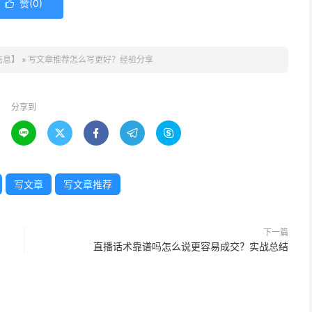
赞(
0
)

信息】
»
写文章推荐怎么写更好？经验分享
分享到





写文章
写文章推荐
下一篇
直播话术靠谱吗怎么说更容易成交？实战总结