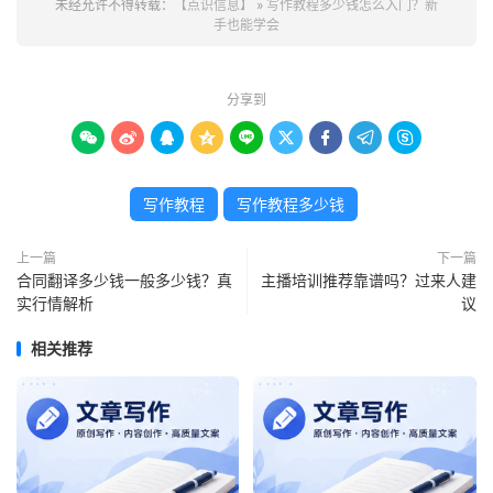
未经允许不得转载：
【点识信息】
»
写作教程多少钱怎么入门？新
手也能学会
分享到









写作教程
写作教程多少钱
上一篇
下一篇
合同翻译多少钱一般多少钱？真
主播培训推荐靠谱吗？过来人建
实行情解析
议
相关推荐