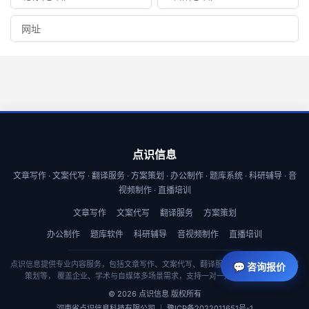
点识信息
文章写作 · 文案代写 · 翻译服务 · 方案策划 · 办公制作 · 题库系统 · 科研辅导 · 音
视频制作 · 直播培训
文章写作
文案代写
翻译服务
方案策划
办公制作
题库软件
科研辅导
音视频制作
直播培训
点识信息提供专业内容服务，包括文章写作、文案代写、翻译服务、商业计划书与方案
💬 咨询报价
策划等， 覆盖企业、学术与自媒体多场景需求，支持一对一定制与快速交付。
© 2026 点识信息 版权所有
河南省点识信息科技有限公司 ｜ 豫ICP备2022011651号-1