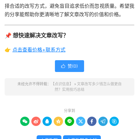
择合适的改写方式，避免盲目追求低价而忽视质量。希望我
的分享能帮助你更清晰地了解文章改写的价值和价格。
📌 想快速解决文章改写？
👉
点击查看价格+联系方式
赞(
0
)

未经允许不得转载：
【点识信息】
»
文章改写多少钱怎么做更自
然？实用技巧总结
分享到








