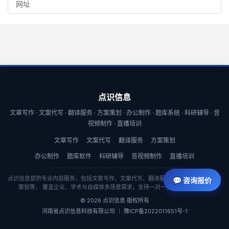
点识信息
文章写作 · 文案代写 · 翻译服务 · 方案策划 · 办公制作 · 题库系统 · 科研辅导 · 音
视频制作 · 直播培训
文章写作
文案代写
翻译服务
方案策划
办公制作
题库软件
科研辅导
音视频制作
直播培训
点识信息提供专业内容服务，包括文章写作、文案代写、翻译服务、商业计划书与方案
💬 咨询报价
策划等， 覆盖企业、学术与自媒体多场景需求，支持一对一定制与快速交付。
© 2026 点识信息 版权所有
河南省点识信息科技有限公司 ｜ 豫ICP备2022011651号-1