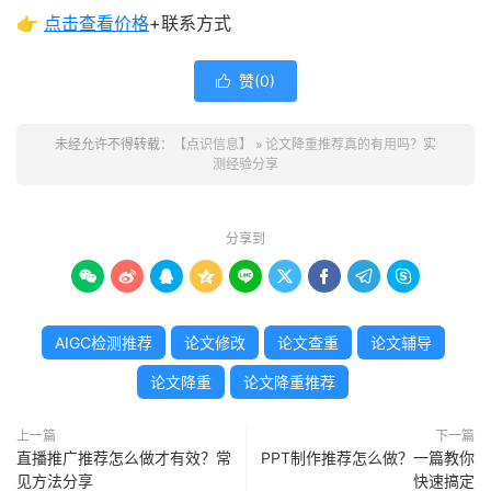
👉
点击查看
价格
+联系方式
赞(
0
)

未经允许不得转载：
【点识信息】
»
论文降重推荐真的有用吗？实
测经验分享
分享到









AIGC检测推荐
论文修改
论文查重
论文辅导
论文降重
论文降重推荐
上一篇
下一篇
直播推广推荐怎么做才有效？常
PPT制作推荐怎么做？一篇教你
见方法分享
快速搞定